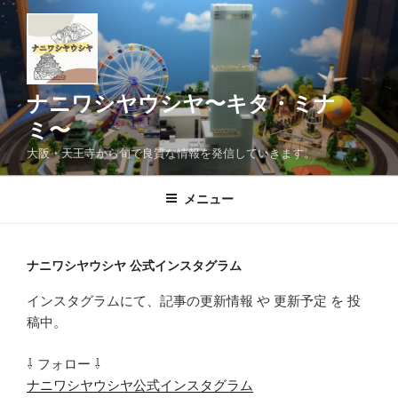
コ
ン
テ
ン
ツ
ナニワシヤウシヤ〜キタ・ミナ
へ
ミ〜
ス
大阪・天王寺から旬で良質な情報を発信していきます。
キ
ッ
メニュー
プ
ナニワシヤウシヤ 公式インスタグラム
インスタグラムにて、記事の更新情報 や 更新予定 を 投
稿中。
⇩ フォロー ⇩
ナニワシヤウシヤ公式インスタグラム