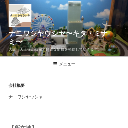
コ
ン
テ
ン
ツ
ナニワシヤウシヤ〜キタ・ミナ
へ
ミ〜
ス
大阪・天王寺から旬で良質な情報を発信していきます。
キ
ッ
メニュー
プ
会社概要
ナニワシヤウシャ
【所在地】