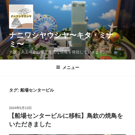
コ
ン
テ
ン
ツ
ナニワシヤウシヤ〜キタ・ミナ
へ
ミ〜
ス
大阪・天王寺から旬で良質な情報を発信していきます。
キ
ッ
メニュー
プ
タグ:
船場センタービル
投
2024年5月13日
稿
【船場センタービルに移転】鳥欽の焼鳥を
日:
いただきました