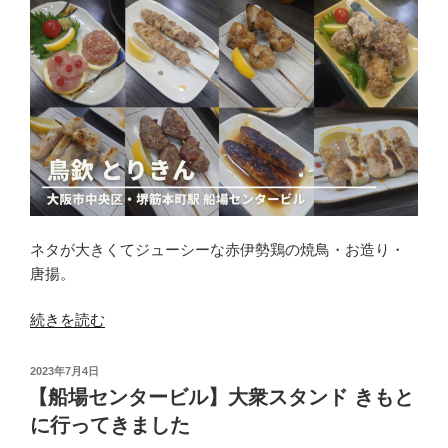
ネタが大きくてジューシーな赤伊勢鶏の焼鳥・お造り・
唐揚。
“【船
続きを読む
場
セ
投
2023年7月4日
ン
稿
【船場センタービル】大衆スタンド きもと
日:
タ
に行ってきました
ー