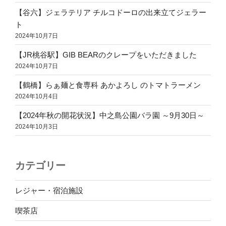
の
店
【谷六】ジェラテリア チルコドーロの出来立てジェラー
舗
ト
か？
2024年10月7日
移
【JR桃谷駅】GIB BEARのクレープをいただきました
転
2024年10月7日
先
を
【鶴橋】らぁ麺と食専科 あかよろし のトマトラーメン
発
2024年10月4日
見
【2024年秋の開花状況】中之島公園バラ園 ～9月30日～
し
2024年10月3日
ま
し
た”
カテゴリー
の
レジャー・宿泊施設
喫茶店