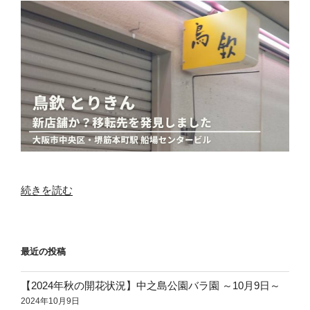
ビ
ル】
大
衆
ス
タ
ン
ド
き
も
と
に
“堺
続きを読む
行
筋
っ
本
て
町
最近の投稿
き
「鳥
ま
欽」
【2024年秋の開花状況】中之島公園バラ園 ～10月9日～
し
の
2024年10月9日
た”
新