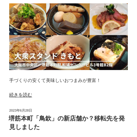
ビ
ル
に
移
転】
鳥
欽
の
焼
鳥
を
手づくりの安くて美味しいおつまみが豊富！
い
た
“【船
続きを読む
だ
場
き
セ
投
2023年6月28日
ま
ン
稿
堺筋本町「鳥欽」の新店舗か？移転先を発
日:
し
タ
見しました
た”
ー
の