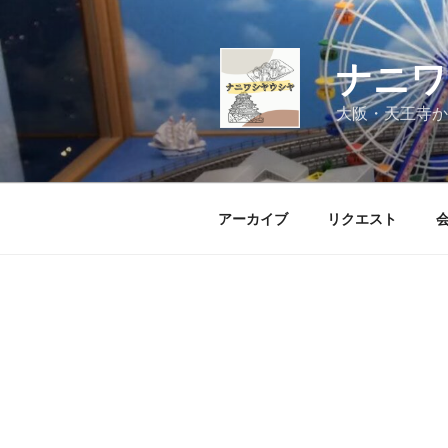
コ
ン
テ
ナニワ
ン
ツ
大阪・天王寺か
へ
ス
キ
ッ
アーカイブ
リクエスト
プ