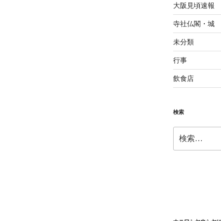
大阪見頃速報
寺社仏閣・城
未分類
行事
飲食店
検索
検
索: