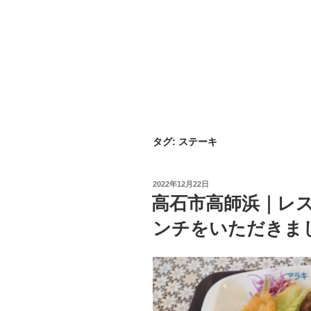
タグ:
ステーキ
投
2022年12月22日
稿
高石市高師浜｜レス
日:
ンチをいただきま