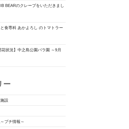
IB BEARのクレープをいただきまし
と食専科 あかよろし のトマトラー
の開花状況】中之島公園バラ園 ～9月
リー
泊施設
議～プチ情報～