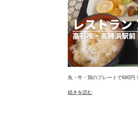
魚・牛・鶏のプレートで680円
“高
続きを読む
石
市
高
師
浜
｜