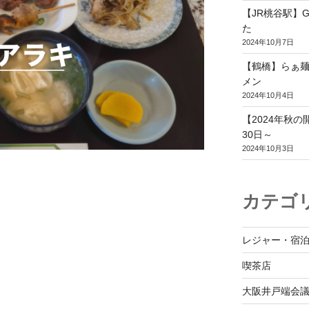
【JR桃谷駅】G
た
2024年10月7日
【鶴橋】らぁ麺
メン
2024年10月4日
【2024年秋
30日～
2024年10月3日
！
カテゴ
レジャー・宿
喫茶店
大阪井戸端会