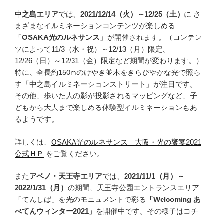
中之島エリア
では、
2021/12/14（火）～12/25（土）
に さ
まざまなイルミネーションコンテンツが楽しめる
「
OSAKA光のルネサンス」
が開催されます。（コンテン
ツによって11/3（水・祝）～12/13（月）限定、
12/26（日）～12/31（金）限定など期間が変わります。）
特に、全長約150mのけやき並木をきらびやかな光で照ら
す「中之島イルミネーションストリート」が注目です。
その他、歩いた人の影が投影されるマッピングなど、子
どもから大人まで楽しめる体験型イルミネーションもあ
るようです。
詳しくは、
OSAKA光のルネサンス｜大阪・光の饗宴2021
公式ＨＰ
をご覧ください。
また
アベノ・天王寺エリア
では、
2021/11/1（月）～
2022/1/31（月）
の期間、天王寺公園エントランスエリア
「てんしば」を光のモニュメントで彩る
「Welcoming あ
べてんウィンター2021」
を開催中です。その様子はコチ