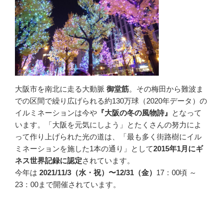
大阪市を南北に走る大動脈
御堂筋
。その梅田から難波ま
での区間で繰り広げられる約130万球（2020年データ）の
イルミネーションは今や
『大阪の冬の風物詩』
となって
います。「大阪を元気にしよう」とたくさんの努力によ
って作り上げられた光の道は、「最も多く街路樹にイル
ミネーションを施した1本の通り」として
2015年1月にギ
ネス世界記録に認定
されています。
今年は
2021/11/3（水・祝）〜12/31（金）
17：00頃 ～
23：00まで開催されています。