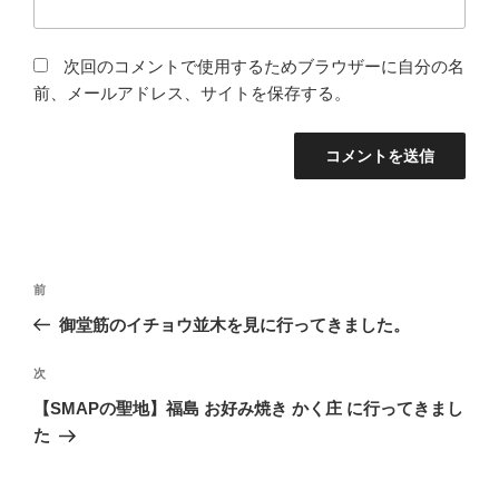
次回のコメントで使用するためブラウザーに自分の名
前、メールアドレス、サイトを保存する。
投
前
前
稿
の
御堂筋のイチョウ並木を見に行ってきました。
ナ
投
ビ
稿
次
次
ゲ
の
【SMAPの聖地】福島 お好み焼き かく庄 に行ってきまし
投
ー
た
稿
シ
ョ