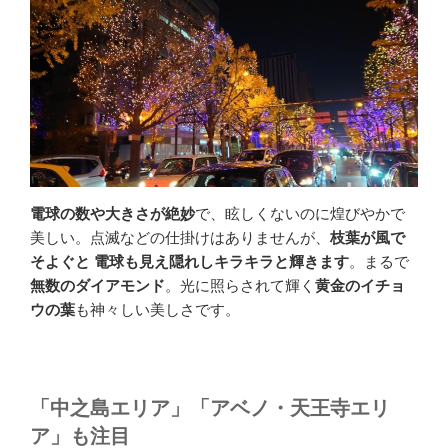
電球の数や大きさが絶妙
で、眩しくないのに煌びやかで
美しい。点滅などの仕掛けはありませんが、
枝葉が風で
そよぐと 電球も見え隠れしキラキラと輝きます
。まるで
無数のダイアモンド
。光に照らされて輝く
黄金のイチョ
ウの葉
も神々しい美しさです。
「中之島エリア」「アベノ・天王寺エリ
ア」も注目