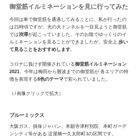
御堂筋イルミネーションを見に行ってみた
今回は車で御堂筋を通過してみることに。私が行ったの
は21時頃ですが、光の大トンネルを一目見ようと御堂筋
では
渋滞
が起こっていました。そのお陰でゆっくりのイ
ルミネーションを見ることができましたが、安全上
歩い
て見ることをおすすめします
。
コロナに負けず開催されている
御堂筋イルミネーション
2021
。今年は梅田から難波までの御堂筋が 各エリアの特
徴を表現する
6色のテーマ
で彩られていました。
（⇩画像クリックで拡大）
ブルーミックス
大阪ガス、損保ジャパン、本願寺津村別院、本町ガーデ
ンシティ等がある 淀屋橋〜久太郎町3の区間です。