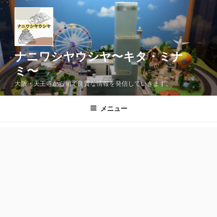
コ
ン
テ
ン
ツ
ナニワシヤウシヤ〜キタ・ミナ
へ
ミ〜
ス
大阪・天王寺から旬で良質な情報を発信していきます。
キ
ッ
メニュー
プ