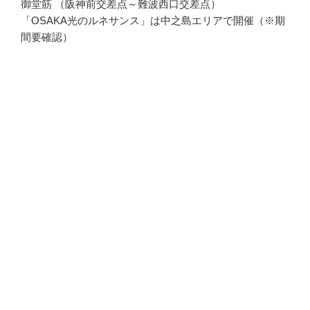
御堂筋 （阪神前交差点～難波西口交差点）
「OSAKA光のルネサンス」は中之島エリアで開催（※期
間要確認）