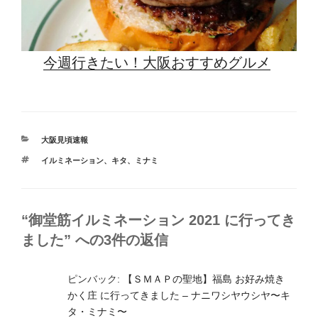
今週行きたい！大阪おすすめグルメ
カ
大阪見頃速報
テ
タ
イルミネーション
、
キタ
、
ミナミ
ゴ
グ
リ
ー
“御堂筋イルミネーション 2021 に行ってき
ました” への3件の返信
ピンバック:
【ＳＭＡＰの聖地】福島 お好み焼き
かく庄 に行ってきました – ナニワシヤウシヤ〜キ
タ・ミナミ〜