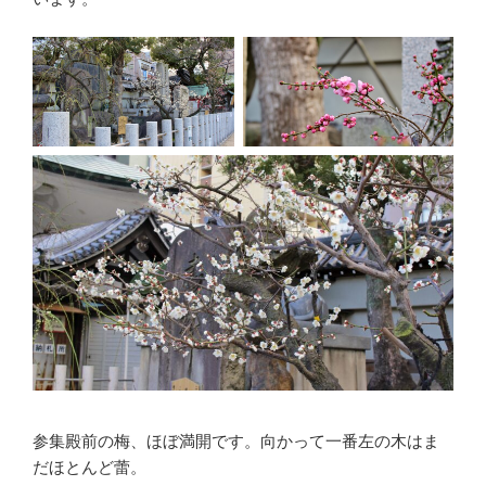
参集殿前の梅、ほぼ満開です。向かって一番左の木はま
だほとんど蕾。