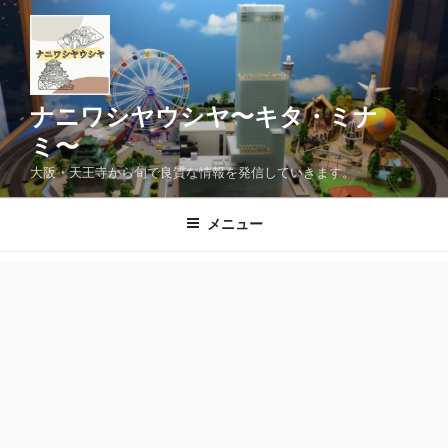
コ
ン
テ
ン
ツ
ナニワシヤウシヤ〜キタ・ミナ
へ
ミ〜
ス
大阪・天王寺から旬で良質な情報を発信していきます。
キ
ッ
メニュー
プ