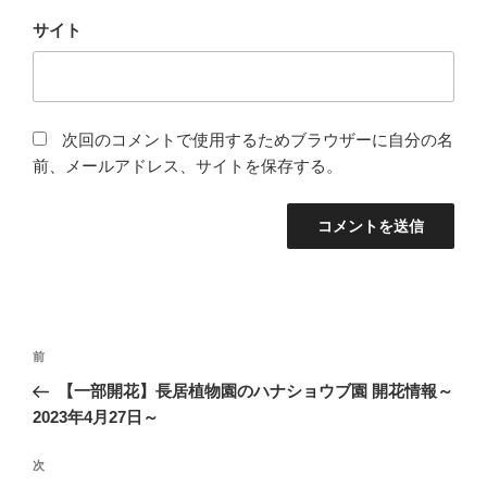
サイト
次回のコメントで使用するためブラウザーに自分の名
前、メールアドレス、サイトを保存する。
投
前
前
稿
の
【一部開花】長居植物園のハナショウブ園 開花情報～
ナ
投
2023年4月27日～
ビ
稿
ゲ
次
次