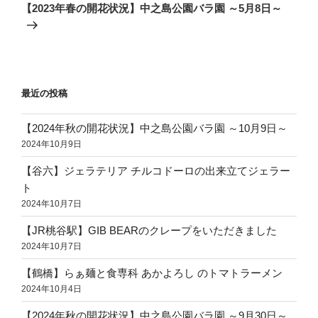
の
ー
【2023年春の開花状況】中之島公園バラ園 ～5月8日～
投
シ
稿
ョ
ン
最近の投稿
【2024年秋の開花状況】中之島公園バラ園 ～10月9日～
2024年10月9日
【谷六】ジェラテリア チルコドーロの出来立てジェラー
ト
2024年10月7日
【JR桃谷駅】GIB BEARのクレープをいただきました
2024年10月7日
【鶴橋】らぁ麺と食専科 あかよろし のトマトラーメン
2024年10月4日
【2024年秋の開花状況】中之島公園バラ園 ～9月30日～