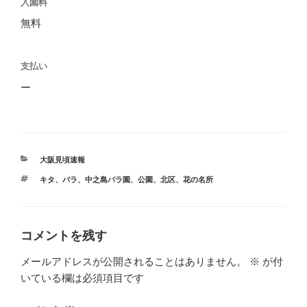
入園料
無料
支払い
ー
カ
大阪見頃速報
テ
タ
キタ
、
バラ
、
中之島バラ園
、
公園
、
北区
、
花の名所
ゴ
グ
リ
ー
コメントを残す
メールアドレスが公開されることはありません。
※
が付
いている欄は必須項目です