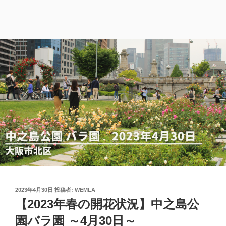
投
2023年4月30日
投稿者:
WEMLA
稿
【2023年春の開花状況】中之島公
日:
園バラ園 ～4月30日～