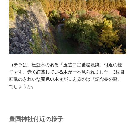
コチラは、松並木のある『玉造口定番屋敷跡』付近の様
子です。
赤く紅葉している木
が一本見られました。3枚目
画像のきれいな
黄色い木々
が見えるのは『記念樹の森』
でしょうか。
豊国神社付近の様子