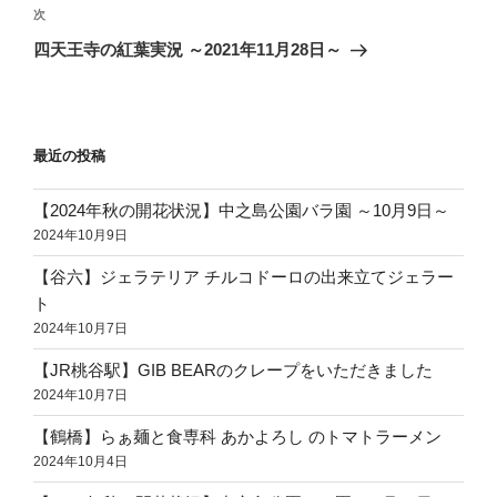
ビ
稿
次
次
ゲ
の
四天王寺の紅葉実況 ～2021年11月28日～
投
ー
稿
シ
ョ
最近の投稿
ン
【2024年秋の開花状況】中之島公園バラ園 ～10月9日～
2024年10月9日
【谷六】ジェラテリア チルコドーロの出来立てジェラー
ト
2024年10月7日
【JR桃谷駅】GIB BEARのクレープをいただきました
2024年10月7日
【鶴橋】らぁ麺と食専科 あかよろし のトマトラーメン
2024年10月4日