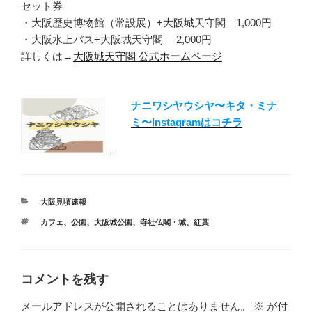
セット券
・大阪歴史博物館（常設展）+大阪城天守閣 1,000円
・大阪水上バス+大阪城天守閣 2,000円
詳しくは→
大阪城天守閣 公式ホームページ
ナニワシヤウシヤ〜キタ・ミナ
ミ〜Instagramはコチラ
カ
大阪見頃速報
テ
タ
カフェ
、
公園
、
大阪城公園
、
寺社仏閣・城
、
紅葉
ゴ
グ
リ
ー
コメントを残す
メールアドレスが公開されることはありません。
※
が付