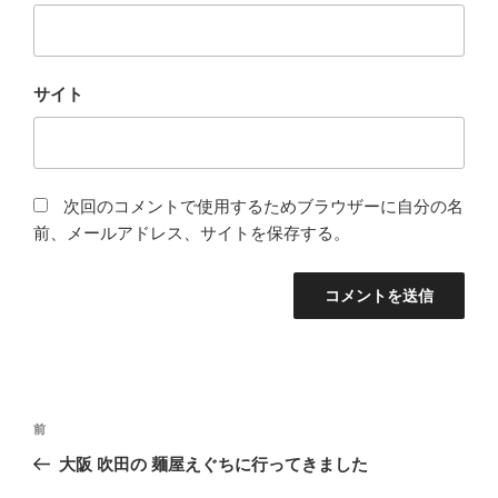
サイト
次回のコメントで使用するためブラウザーに自分の名
前、メールアドレス、サイトを保存する。
投
前
前
稿
の
大阪 吹田の 麺屋えぐちに行ってきました
ナ
投