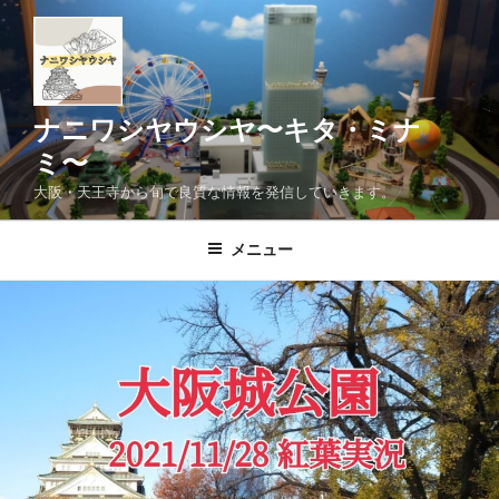
コ
ン
テ
ン
ツ
ナニワシヤウシヤ〜キタ・ミナ
へ
ミ〜
ス
大阪・天王寺から旬で良質な情報を発信していきます。
キ
ッ
メニュー
プ