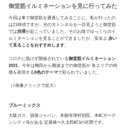
御堂筋イルミネーションを見に行ってみた
今回は車で御堂筋を通過してみることに。私が行ったの
は21時頃ですが、光の大トンネルを一目見ようと御堂筋
では
渋滞
が起こっていました。そのお陰でゆっくりのイ
ルミネーションを見ることができましたが、安全上
歩い
て見ることをおすすめします
。
コロナに負けず開催されている
御堂筋イルミネーション
2021
。今年は梅田から難波までの御堂筋が 各エリアの特
徴を表現する
6色のテーマ
で彩られていました。
（⇩画像クリックで拡大）
ブルーミックス
大阪ガス、損保ジャパン、本願寺津村別院、本町ガーデ
ンシティ等がある 淀屋橋〜久太郎町3の区間です。