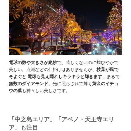
電球の数や大きさが絶妙
で、眩しくないのに煌びやかで
美しい。点滅などの仕掛けはありませんが、
枝葉が風で
そよぐと 電球も見え隠れしキラキラと輝きます
。まるで
無数のダイアモンド
。光に照らされて輝く
黄金のイチョ
ウの葉
も神々しい美しさです。
「中之島エリア」「アベノ・天王寺エリ
ア」も注目