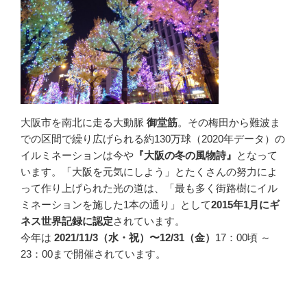
大阪市を南北に走る大動脈
御堂筋
。その梅田から難波ま
での区間で繰り広げられる約130万球（2020年データ）の
イルミネーションは今や
『大阪の冬の風物詩』
となって
います。「大阪を元気にしよう」とたくさんの努力によ
って作り上げられた光の道は、「最も多く街路樹にイル
ミネーションを施した1本の通り」として
2015年1月にギ
ネス世界記録に認定
されています。
今年は
2021/11/3（水・祝）〜12/31（金）
17：00頃 ～
23：00まで開催されています。