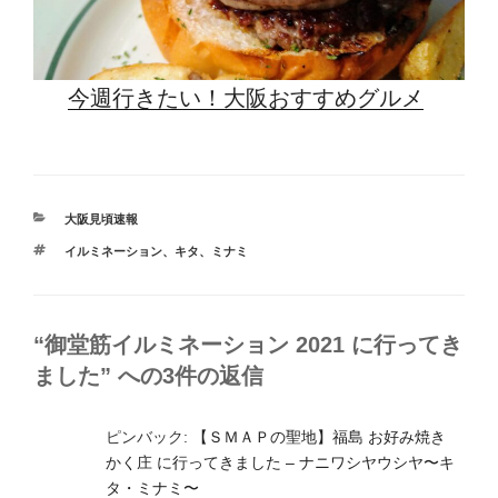
今週行きたい！大阪おすすめグルメ
カ
大阪見頃速報
テ
タ
イルミネーション
、
キタ
、
ミナミ
ゴ
グ
リ
ー
“御堂筋イルミネーション 2021 に行ってき
ました” への3件の返信
ピンバック:
【ＳＭＡＰの聖地】福島 お好み焼き
かく庄 に行ってきました – ナニワシヤウシヤ〜キ
タ・ミナミ〜