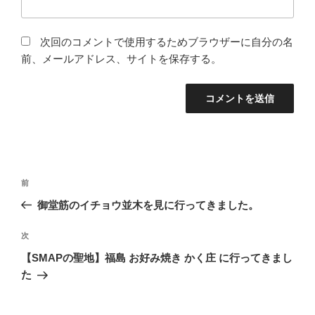
次回のコメントで使用するためブラウザーに自分の名
前、メールアドレス、サイトを保存する。
投
前
前
稿
の
御堂筋のイチョウ並木を見に行ってきました。
ナ
投
ビ
稿
次
次
ゲ
の
【SMAPの聖地】福島 お好み焼き かく庄 に行ってきまし
投
ー
た
稿
シ
ョ