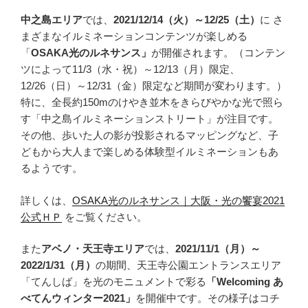
中之島エリア
では、
2021/12/14（火）～12/25（土）
に さ
まざまなイルミネーションコンテンツが楽しめる
「
OSAKA光のルネサンス」
が開催されます。（コンテン
ツによって11/3（水・祝）～12/13（月）限定、
12/26（日）～12/31（金）限定など期間が変わります。）
特に、全長約150mのけやき並木をきらびやかな光で照ら
す「中之島イルミネーションストリート」が注目です。
その他、歩いた人の影が投影されるマッピングなど、子
どもから大人まで楽しめる体験型イルミネーションもあ
るようです。
詳しくは、
OSAKA光のルネサンス｜大阪・光の饗宴2021
公式ＨＰ
をご覧ください。
また
アベノ・天王寺エリア
では、
2021/11/1（月）～
2022/1/31（月）
の期間、天王寺公園エントランスエリア
「てんしば」を光のモニュメントで彩る
「Welcoming あ
べてんウィンター2021」
を開催中です。その様子はコチ