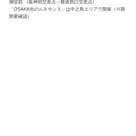
御堂筋 （阪神前交差点～難波西口交差点）
「OSAKA光のルネサンス」は中之島エリアで開催（※期
間要確認）