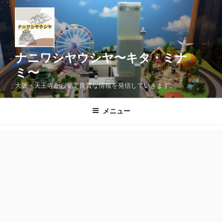
コ
ン
テ
ン
ツ
ナニワシヤウシヤ〜キタ・ミナ
へ
ミ〜
ス
大阪・天王寺から旬で良質な情報を発信していきます。
キ
ッ
メニュー
プ