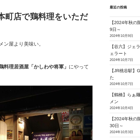
最近の投稿
筋本町店で鶏料理をいただ
【2024年秋
9日～
2024年10月9日
メン屋より美味い。
【谷六】ジェラ
ェラート
2024年10月7日
鶏料理居酒屋「かしわや将軍」
にやって
【JR桃谷駅】G
た
2024年10月7日
【鶴橋】らぁ麺
メン
2024年10月4日
【2024年秋
30日～
2024年10月3日