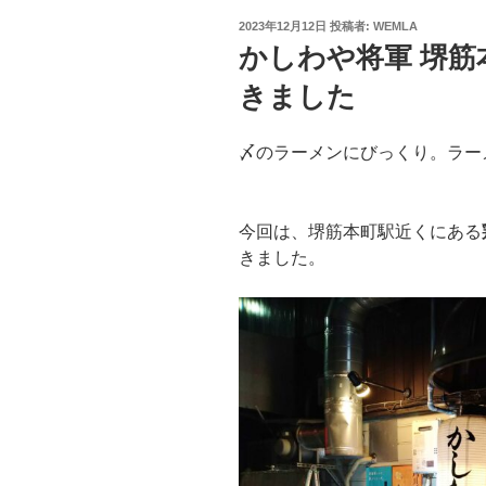
投
2023年12月12日
投稿者:
WEMLA
稿
かしわや将軍 堺
日:
きました
〆のラーメンにびっくり。ラー
今回は、堺筋本町駅近くにある
きました。