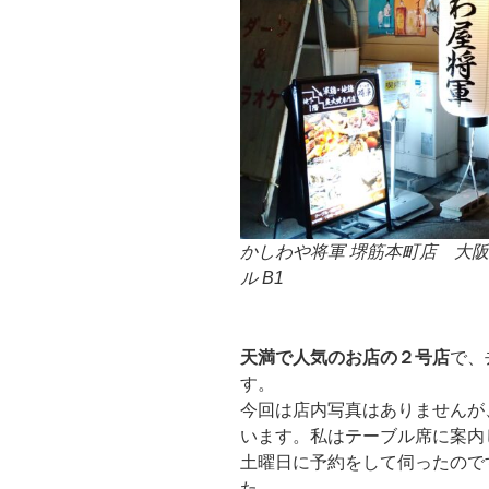
かしわや将軍 堺筋本町店 大阪府
ル B1
天満で人気のお店の２号店
で、
す。
今回は店内写真はありませんが
います。私はテーブル席に案内
土曜日に予約をして伺ったので
た。