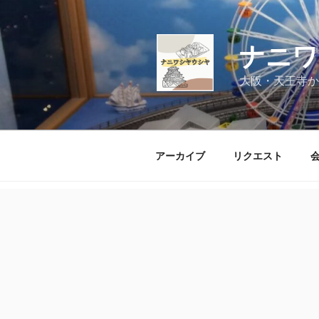
コ
ン
テ
ナニワ
ン
ツ
大阪・天王寺か
へ
ス
キ
ッ
アーカイブ
リクエスト
プ