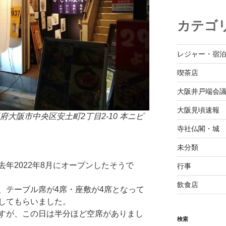
カテゴ
レジャー・宿
喫茶店
大阪井戸端会
大阪見頃速報
大阪市中央区安土町2丁目2-10 本ニビ
寺社仏閣・城
未分類
去年2022年8月にオープンしたそうで
行事
飲食店
、テーブル席が4席・座敷が4席となって
してもらいました。
すが、この日は半分ほど空席がありまし
検索