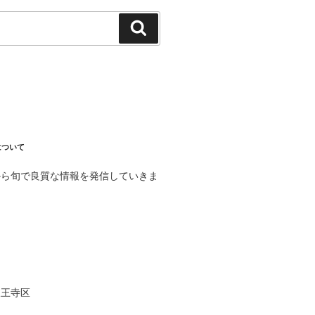
検
索
について
から旬で良質な情報を発信していきま
天王寺区